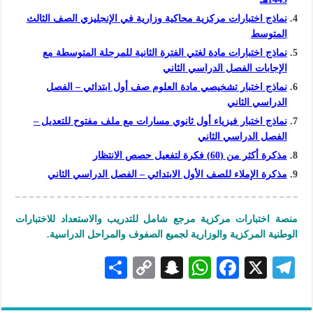
نماذج اختبارات مركزية محاكية وزارية في الإنجليزي الصف الثالث
المتوسط
نماذج اختبارات مادة لغتي الفترة الثانية للمرحلة المتوسطة مع
الإجابات الفصل الدراسي الثاني
نماذج اختبار تشخيصي مادة العلوم صف أول ابتدائي – الفصل
الدراسي الثاني
نماذج اختبار فيزياء أول ثانوي مسارات مع ملف مفتوح للتعديل –
الفصل الدراسي الثاني
مذكرة أكثر من (60) فكرة لتفعيل حصص الانتظار
مذكرة الإملاء للصف الأول الابتدائي – الفصل الدراسي الثاني
منصة اختبارات مركزية مرجع شامل للتدريب والاستعداد للاختبارات
الوطنية المركزية والوزارية لجميع الصفوف والمراحل الدراسية.
S
C
S
W
F
X
Te
h
o
n
h
ac
le
ar
p
a
at
eb
gr