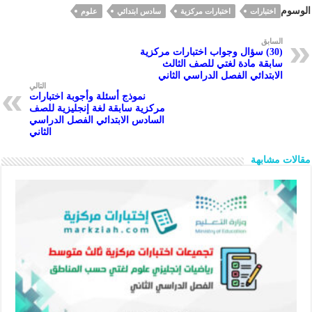
الوسوم
اختبارات
اختبارات مركزية
سادس ابتدائي
علوم
e
y
pc
s
oo
a
Li
h
A
k
m
السابق
(30) سؤال وجواب اختبارات مركزية
n
at
p
سابقة مادة لغتي للصف الثالث
الابتدائي الفصل الدراسي الثاني
k
p
التالي
نموذج أسئلة وأجوبة اختبارات
مركزية سابقة لغة إنجليزية للصف
السادس الابتدائي الفصل الدراسي
الثاني
مقالات مشابهة