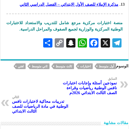
مذكرة الإملاء للصف الأول الابتدائي – الفصل الدراسي الثاني
منصة اختبارات مركزية مرجع شامل للتدريب والاستعداد للاختبارات
الوطنية المركزية والوزارية لجميع الصفوف والمراحل الدراسية.
S
C
S
W
F
X
Te
h
o
n
h
ac
le
ar
p
a
at
eb
gr
الوسوم
أول متوسط
اختبارات
ثالث متوسط
ثاني متوسط
لغتي
e
y
pc
s
oo
a
Li
h
A
k
m
السابق
نموذجين أسئلة وإجابات اختبارات
n
at
p
نافس الوطنية رياضيات وقراءة
الصف الثالث الابتدائي 2026م
k
p
التالي
تدريبات محاكية لاختبارات نافس
الوطنية في مادة الرياضيات للصف
الثالث الابتدائي
مقالات مشابهة