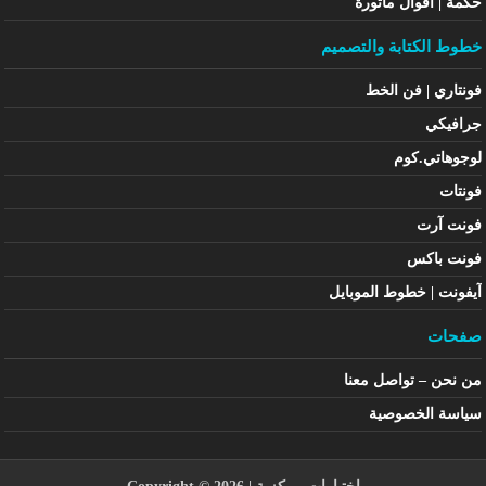
حكمة | أقوال مأثورة
خطوط الكتابة والتصميم
فونتاري | فن الخط
جرافيكي
لوجوهاتي.كوم
فونتات
فونت آرت
فونت باكس
آيفونت | خطوط الموبايل
صفحات
من نحن – تواصل معنا
سياسة الخصوصية