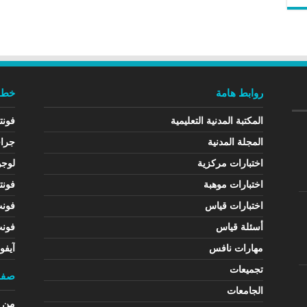
روابط هامة
خطوط
المكتبة المدنية التعليمية
فونت
المجلة المدنية
جرا
اختبارات مركزية
لوجو
اختبارات موهبة
فونت
اختبارات قياس
فون
أسئلة قياس
فون
مهارات نافس
آيفو
تجميعات
صفح
الجامعات
من ن