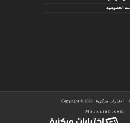
سة الخصوصية
اختبارات مركزية
| Copyright © 2026
M a r k z i a h . c o m