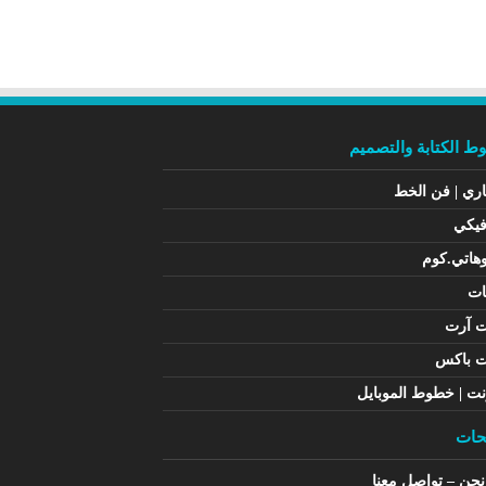
 الكتابة والتصميم
اري | فن الخط
فيكي
هاتي.كوم
ات
ت آرت
ت باكس
نت | خطوط الموبايل
ات
حن – تواصل معنا