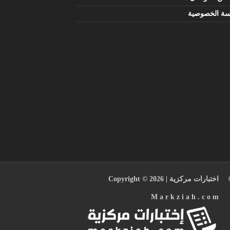
سة الخصوصية
اختبارات مركزية
| Copyright © 2026
M a r k z i a h . c o m