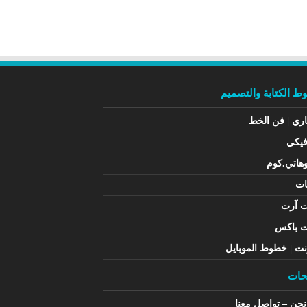
 الكتابة والتصميم
اري | فن الخط
فيكي
هاتي.كوم
ات
ت آرت
ت باكس
نت | خطوط الموبايل
ات
حن – تواصل معنا