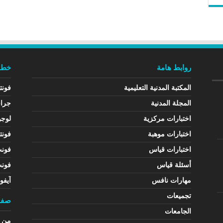
روابط هامة
خطوط
المكتبة المدنية التعليمية
فونت
المجلة المدنية
جرا
اختبارات مركزية
لوجو
اختبارات موهبة
فونت
اختبارات قياس
فون
أسئلة قياس
فون
مهارات نافس
آيفو
تجميعات
صفح
الجامعات
من ن