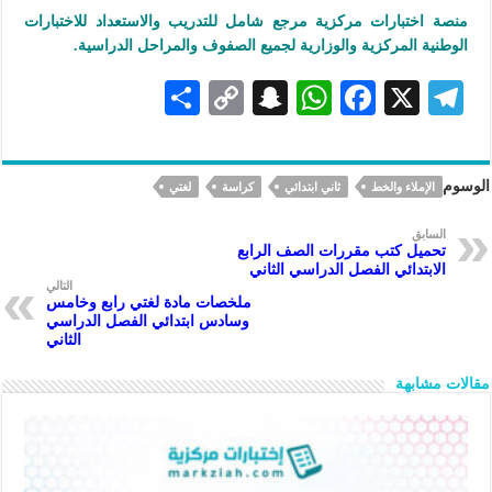
منصة اختبارات مركزية مرجع شامل للتدريب والاستعداد للاختبارات
الوطنية المركزية والوزارية لجميع الصفوف والمراحل الدراسية.
S
C
S
W
F
X
Te
h
o
n
h
ac
le
ar
p
a
at
eb
gr
الوسوم
الإملاء والخط
ثاني ابتدائي
كراسة
لغتي
e
y
pc
s
oo
a
Li
h
A
k
m
السابق
تحميل كتب مقررات الصف الرابع
n
at
p
الابتدائي الفصل الدراسي الثاني
التالي
k
p
ملخصات مادة لغتي رابع وخامس
وسادس ابتدائي الفصل الدراسي
الثاني
مقالات مشابهة